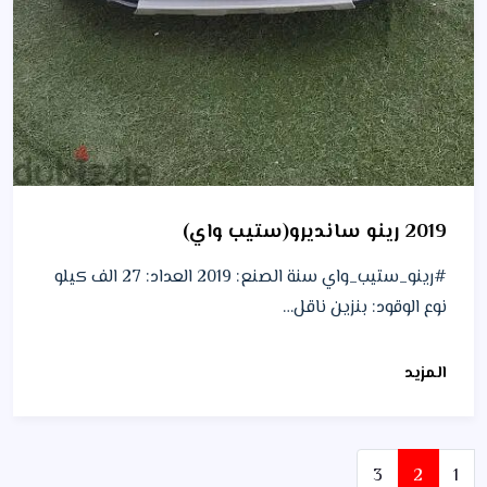
2019 رينو سانديرو(ستيب واي)
#رينو_ستيب_واي سنة الصنع: 2019 العداد: 27 الف كيلو
نوع الوقود: بنزين ناقل…
المزيد
صفحة
صفحة
صفحة
3
2
1