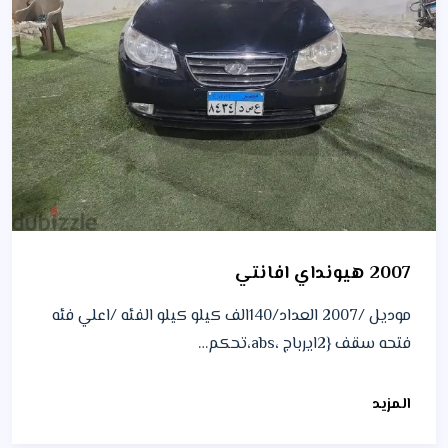
2007 هيونداي افانتي
موديل /2007 العداد/140الف كيلو كيلو الفئه /اعلي فئه
فتحه سقف {2ايرباج ،abs،تحكم…
المزيد